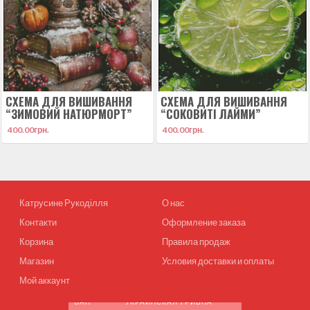
СХЕМА ДЛЯ ВИШИВАННЯ
СХЕМА ДЛЯ ВИШИВАННЯ
“ЗИМОВИЙ НАТЮРМОРТ”
“СОКОВИТІ ЛАЙМИ”
400.00
грн.
400.00
грн.
Катрусине Рукоділля
О нас
Контакти
Оформление заказа
Корзина
Правила продаж
Магазин
Условия доставки и оплаты
Мой аккаунт
UAH
УКРАИНСКАЯ ГРИВНА