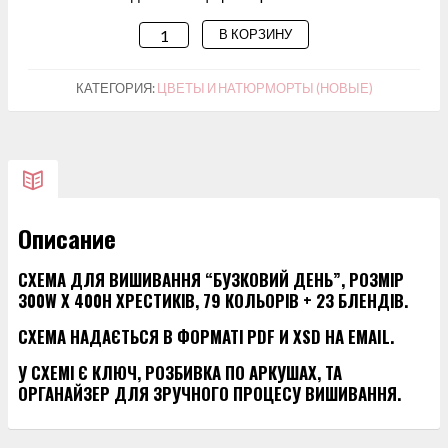
В КОРЗИНУ
КОЛИЧЕСТВО
ТОВАРА
СХЕМА
КАТЕГОРИЯ:
ЦВЕТЫ И НАТЮРМОРТЫ (НОВЫЕ)
ДЛЯ
ВИШИВАННЯ
“БУЗКОВИЙ
ДЕНЬ”
Описание
СХЕМА ДЛЯ ВИШИВАННЯ “БУЗКОВИЙ ДЕНЬ”, РОЗМІР
300W X 400H ХРЕСТИКІВ, 79 КОЛЬОРІВ + 23 БЛЕНДІВ.
СХЕМА НАДАЄТЬСЯ В ФОРМАТІ PDF И XSD НА EMAIL.
У СХЕМІ Є КЛЮЧ, РОЗБИВКА ПО АРКУШАХ, ТА
ОРГАНАЙЗЕР ДЛЯ ЗРУЧНОГО ПРОЦЕСУ ВИШИВАННЯ.