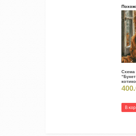
Похож
Схема
“Букет
котик
400.
В ко