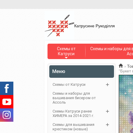
Катрусине Рукоділля
Схемы от
Схемы и наборы для 
Катруси
Ас
›
То
Меню
“Букет 
Схемы от Катруси
Схемы и наборы для
вышивания бисером от
Ассоль
Схемы Катруси ранее
ХИМЕРА за 2014-2021 г.
Схемы для вышивания
крестиком (новые)