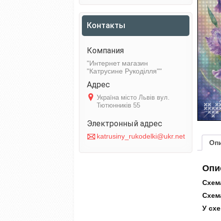
Контакты
Интернет магазин
"Катрусине Рукоділля"
Україна місто Львів вул.
Тютюнників 55
katrusiny_rukodelki@ukr.net
Оп
Опи
Схема
Схема
У схе