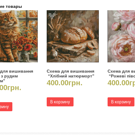
ие товары
 для вишивання
Схема для вишивання
Схема для 
 з рудим
“Хлібний натюрморт”
“Рожеві піво
ом”
400.00
грн.
400.00
г
00
грн.
В корзину
В корзину
рзину