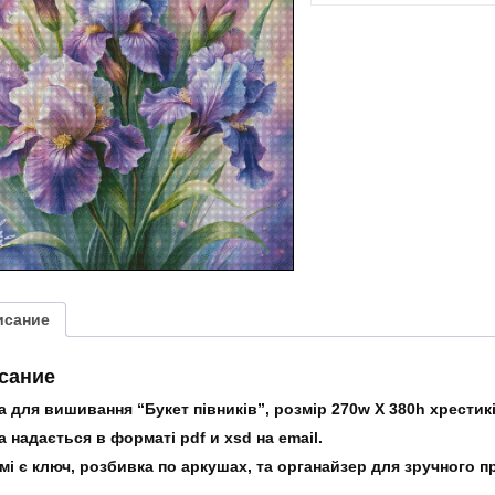
“Букет
півників”
исание
сание
 для вишивання “Букет півників”, розмір 270w X 380h хрестикі
 надається в форматі pdf и xsd на email.
мі є ключ, розбивка по аркушах, та органайзер для зручного 