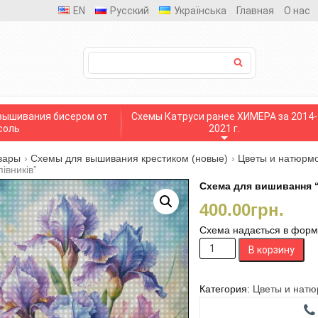
EN
Русский
Українська
Главная
О нас
вышивания бисером от
Схемы Катруси ранее ХИМЕРА за 2014-
соль
2021 г.
вары
›
Схемы для вышивания крестиком (новые)
›
Цветы и натюрмо
півників”
Схема для вишивання “
400.00
грн.
Схема надається в формат
Количество
В корзину
товара
Схема
для
Категория:
Цветы и натю
вишивання