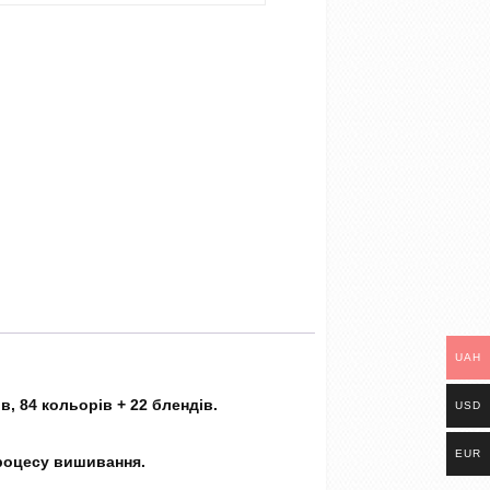
UAH
в, 84 кольорів + 22 блендів.
USD
EUR
процесу вишивання.