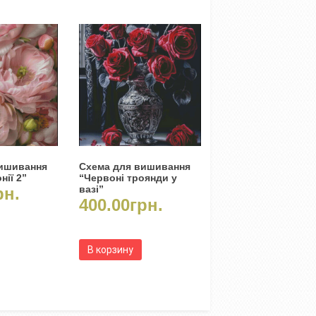
вишивання
Схема для вишивання
нії 2”
“Червоні троянди у
вазі”
рн.
400.00
грн.
В корзину