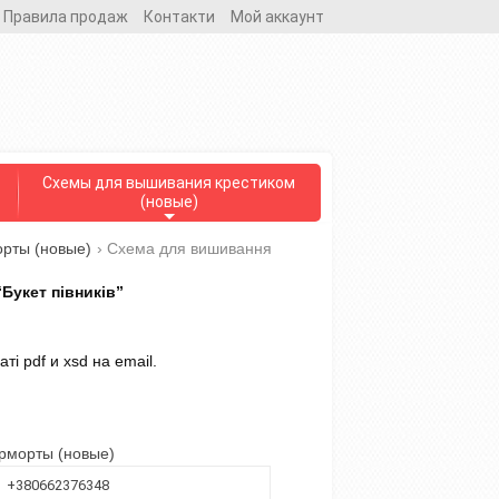
Правила продаж
Контакти
Мой аккаунт
Схемы для вышивания крестиком
(новые)
рты (новые)
›
Схема для вишивання
Букет півників”
і pdf и xsd на email.
рморты (новые)
+380662376348