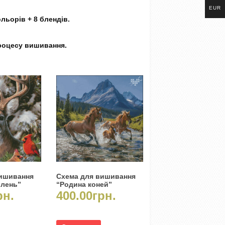
EUR
льорів + 8 блендів.
процесу вишивання.
вишивання
Схема для вишивання
олень”
“Родина коней”
рн.
400.00
грн.