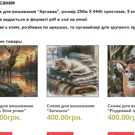
сание
 для вишивання “Аргамак”, розмір 250w X 444h хрестиків, 9 ко
 надається в форматі pdf и xsd на email.
мі є ключ, розбивка по аркушах, та органайзер для зручного 
ие товары
 для вишивання
Схема для вишивання
Схема для 
 біля річки”
“Затишок”
“Різдвяний 
00
грн.
400.00
грн.
400.00
г