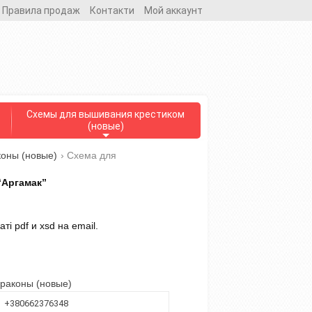
Правила продаж
Контакти
Мой аккаунт
Схемы для вышивания крестиком
(новые)
оны (новые)
›
Схема для
“Аргамак”
і pdf и xsd на email.
раконы (новые)
+380662376348