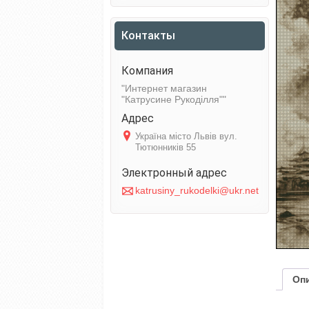
Контакты
Интернет магазин
"Катрусине Рукоділля"
Україна місто Львів вул.
Тютюнників 55
katrusiny_rukodelki@ukr.net
Оп