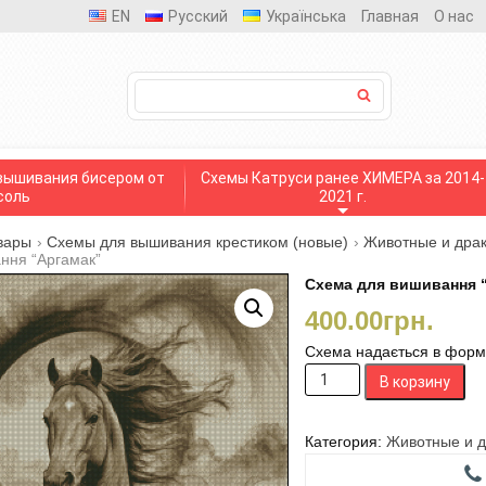
EN
Русский
Українська
Главная
О нас
вышивания бисером от
Схемы Катруси ранее ХИМЕРА за 2014-
соль
2021 г.
вары
›
Схемы для вышивания крестиком (новые)
›
Животные и драк
ння “Аргамак”
Схема для вишивання 
400.00
грн.
Схема надається в формат
Количество
В корзину
товара
Схема
для
Категория:
Животные и д
вишивання “Аргамак”