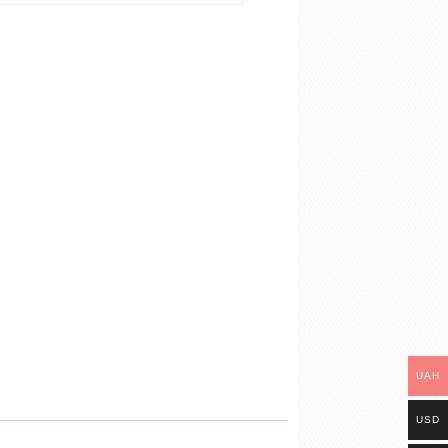
UAH
USD