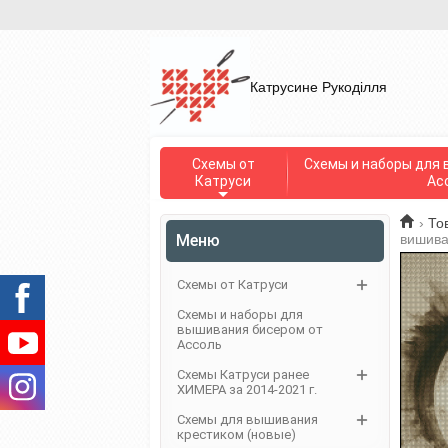
Катрусине Рукоділля
Схемы от
Схемы и наборы для 
Катруси
Ас
›
То
Меню
вишива
Схемы от Катруси
Схемы и наборы для
вышивания бисером от
Ассоль
Схемы Катруси ранее
ХИМЕРА за 2014-2021 г.
Схемы для вышивания
крестиком (новые)