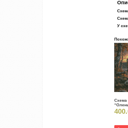
Опи
Схема
Схема
У схе
Похож
Схема
“Олень
400.