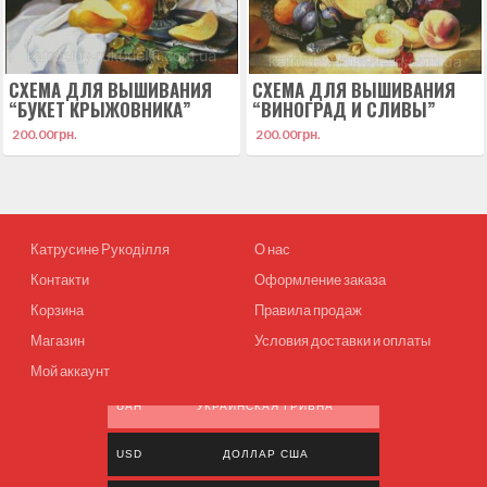
СХЕМА ДЛЯ ВЫШИВАНИЯ
СХЕМА ДЛЯ ВЫШИВАНИЯ
“БУКЕТ КРЫЖОВНИКА”
“ВИНОГРАД И СЛИВЫ”
200.00
грн.
200.00
грн.
Катрусине Рукоділля
О нас
Контакти
Оформление заказа
Корзина
Правила продаж
Магазин
Условия доставки и оплаты
Мой аккаунт
UAH
УКРАИНСКАЯ ГРИВНА
USD
ДОЛЛАР США