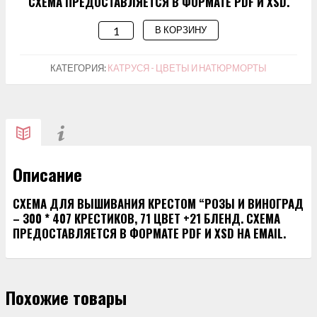
СХЕМА ПРЕДОСТАВЛЯЕТСЯ В ФОРМАТЕ PDF И XSD.
В КОРЗИНУ
КОЛИЧЕСТВО
ТОВАРА
СХЕМА
КАТЕГОРИЯ:
КАТРУСЯ - ЦВЕТЫ И НАТЮРМОРТЫ
ДЛЯ
ВЫШИВАНИЯ
"РОЗЫ
И
ВИНОГРАД"
Описание
СХЕМА ДЛЯ ВЫШИВАНИЯ КРЕСТОМ “РОЗЫ И ВИНОГРАД
– 300 * 407 КРЕСТИКОВ, 71 ЦВЕТ +21 БЛЕНД. СХЕМА
ПРЕДОСТАВЛЯЕТСЯ В ФОРМАТЕ PDF И XSD НА EMAIL.
Похожие товары