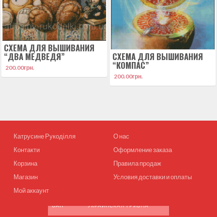
СХЕМА ДЛЯ ВЫШИВАНИЯ
“ДВА МЕДВЕДЯ”
СХЕМА ДЛЯ ВЫШИВАНИЯ
“КОМПАС”
200.00
грн.
200.00
грн.
Катрусине Рукоділля
О нас
Контакти
Оформление заказа
Корзина
Правила продаж
Магазин
Условия доставки и оплаты
Мой аккаунт
UAH
УКРАИНСКАЯ ГРИВНА