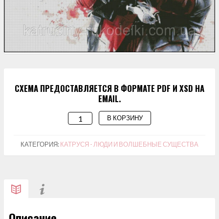
СХЕМА ПРЕДОСТАВЛЯЕТСЯ В ФОРМАТЕ PDF И XSD НА
EMAIL.
В КОРЗИНУ
КОЛИЧЕСТВО
ТОВАРА
СХЕМА
КАТЕГОРИЯ:
КАТРУСЯ - ЛЮДИ И ВОЛШЕБНЫЕ СУЩЕСТВА
ДЛЯ
ВЫШИВАНИЯ
"DEADPOOL"
Описание