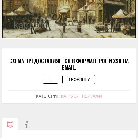
СХЕМА ПРЕДОСТАВЛЯЕТСЯ В ФОРМАТЕ PDF И XSD НА
EMAIL.
В КОРЗИНУ
КОЛИЧЕСТВО
ТОВАРА
СХЕМА
КАТЕГОРИЯ:
КАТРУСЯ - ПЕЙЗАЖИ
ДЛЯ
ВЫШИВАНИЯ
"АМСТЕРДАМ
ЗИМОЙ"
480*331