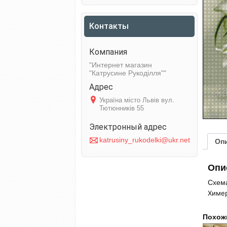
Контакты
Интернет магазин
"Катрусине Рукоділля"
Україна місто Львів вул.
Тютюнників 55
katrusiny_rukodelki@ukr.net
Оп
Опи
Схема
Химер
Похож