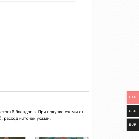
UAH
USD
ветов+6 блендов.
При покупке схемы от
в.
, расход ниточек указан.
EUR