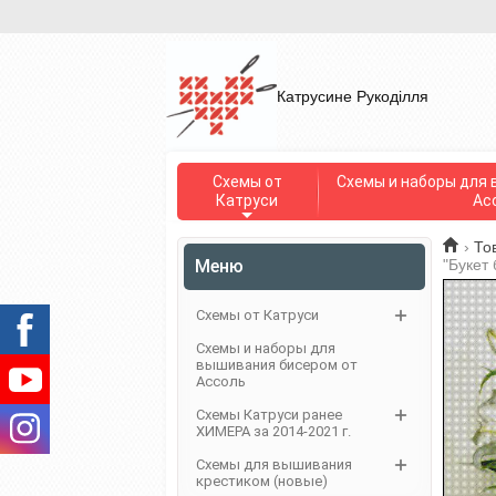
Катрусине Рукоділля
Схемы от
Схемы и наборы для 
Катруси
Ас
›
То
Меню
"Букет
Схемы от Катруси
Схемы и наборы для
вышивания бисером от
Ассоль
Схемы Катруси ранее
ХИМЕРА за 2014-2021 г.
Схемы для вышивания
крестиком (новые)