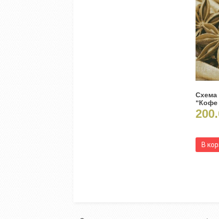
Схема
“Кофе 
200.
В ко