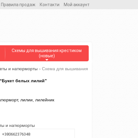
Правила продаж
Контакти
Мой аккаунт
Схемы для вышивания крестиком
(новые)
веты и натюрморты
›
Схема для вышивания
“Букет белых лилий”
атюрморт, лилии, лилейник
еты и натюрморты
+380662376348