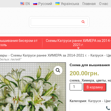
EN
Русский
Українська
Главная
О нас
вышивания бисером от
Схемы Катруси ранее ХИМЕРА за 2014-
соль
2021 г.
вары
›
Схемы Катруси ранее ХИМЕРА за 2014-2021 г.
›
Катруся - Ц
 белых лилий"
Схема для вышивания 
200.00
грн.
схема, Химера, цветы, н
Количество
В корзину
товара
Схема
для
Категория:
Катруся - Цв
вышивания