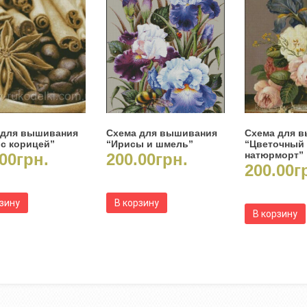
 для вышивания
Схема для вышивания
Схема для 
с корицей”
“Ирисы и шмель”
“Цветочный
натюрморт”
00
грн.
200.00
грн.
200.00
г
рзину
В корзину
В корзину