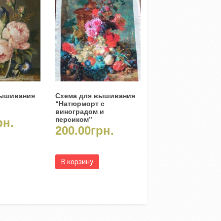
вышивания
Схема для вышивания
“Натюрморт с
виноградом и
персиком”
рн.
200.00
грн.
В корзину