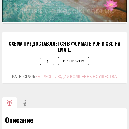
СХЕМА ПРЕДОСТАВЛЯЕТСЯ В ФОРМАТЕ PDF И XSD НА
EMAIL.
В КОРЗИНУ
КОЛИЧЕСТВО
ТОВАРА
СХЕМА
КАТЕГОРИЯ:
КАТРУСЯ - ЛЮДИ И ВОЛШЕБНЫЕ СУЩЕСТВА
ДЛЯ
ВЫШИВАНИЯ
"В
БАСЕЙНЕ"
Описание