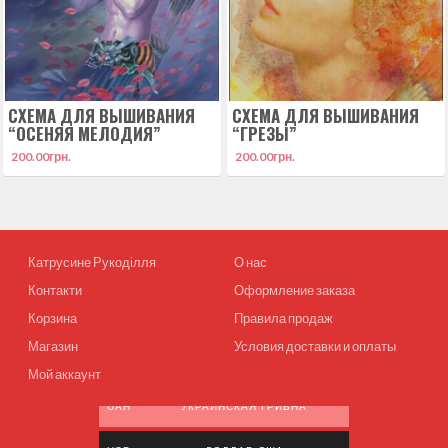
СХЕМА ДЛЯ ВЫШИВАНИЯ
СХЕМА ДЛЯ ВЫШИВАНИЯ
“ОСЕНЯЯ МЕЛОДИЯ”
“ГРЕЗЫ”
200.00
грн.
200.00
грн.
Катрусине Рукоділля
О нас
Контакти
Оформление заказа
Корзина
Правила продаж
Магазин
Условия доставки и оплаты
Мой аккаунт
UAH
УКРАИНСКАЯ ГРИВНА