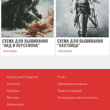
СХЕМА ДЛЯ ВЫШИВАНИЯ
СХЕМА ДЛЯ ВЫШИВАНИЯ
“АИД И ПЕРСЕФОНА”
“ОХОТНИЦА”
200.00
грн.
200.00
грн.
Катрусине Рукоділля
О нас
Контакти
Оформление заказа
Корзина
Правила продаж
Магазин
Условия доставки и оплаты
Мой аккаунт