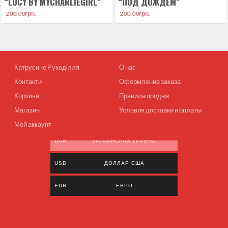
“LUCY BY MYCHARLIEGIRL”
“ПОД ДОЖДЕМ”
200.00
грн.
200.00
грн.
Катрусине Рукоділля
О нас
Контакти
Оформление заказа
Корзина
Правила продаж
Магазин
Условия доставки и оплаты
Мой аккаунт
UAH
УКРАИНСКАЯ ГРИВНА
USD
ДОЛЛАР США
EUR
ЕВРО