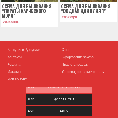
СХЕМА ДЛЯ ВЫШИВАНИЯ
СХЕМА ДЛЯ ВЫШИВАНИЯ
“ПИРАТЫ КАРИБСКОГО
“ВОДНАЯ ИДИЛЛИЯ 1”
МОРЯ”
200.00
грн.
200.00
грн.
Катрусине Рукоділля
О нас
Контакти
Оформление заказа
Корзина
Правила продаж
Магазин
Условия доставки и оплаты
Мой аккаунт
UAH
УКРАИНСКАЯ ГРИВНА
USD
ДОЛЛАР США
EUR
ЕВРО