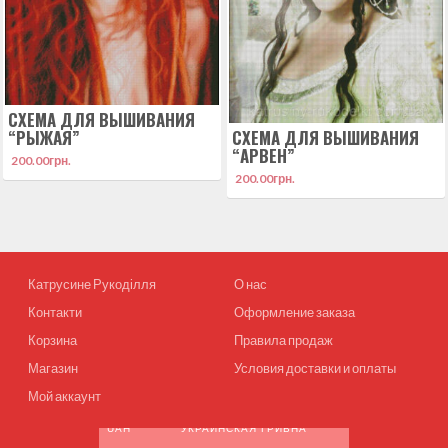
СХЕМА ДЛЯ ВЫШИВАНИЯ
“РЫЖАЯ”
СХЕМА ДЛЯ ВЫШИВАНИЯ
“АРВЕН”
200.00
грн.
200.00
грн.
Катрусине Рукоділля
О нас
Контакти
Оформление заказа
Корзина
Правила продаж
Магазин
Условия доставки и оплаты
Мой аккаунт
UAH
УКРАИНСКАЯ ГРИВНА