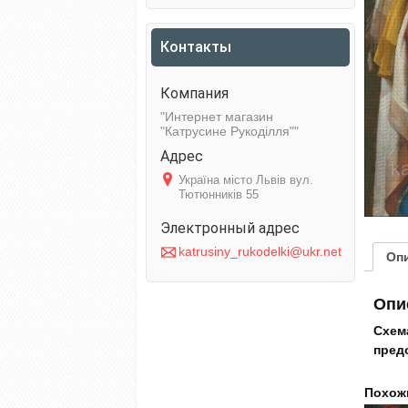
Контакты
Интернет магазин
"Катрусине Рукоділля"
Україна місто Львів вул.
Тютюнників 55
katrusiny_rukodelki@ukr.net
Оп
Опи
Схем
предо
Похож