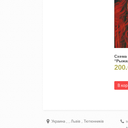
Схема
“Рыжа
200.
В ко
Украина
Львів
Тютюнників
т
+