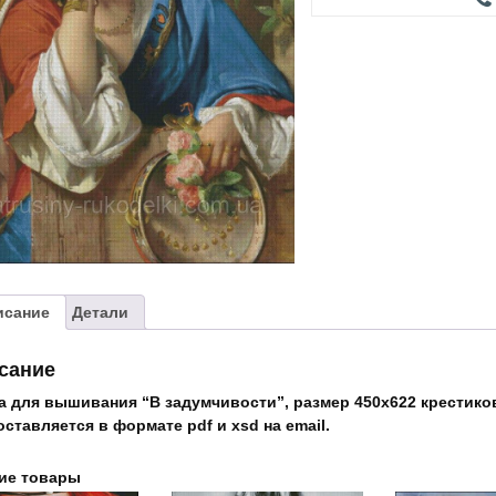
"В
задумчивости"
исание
Детали
сание
а для вышивания “В задумчивости”, размер 450х622 крестиков
ставляется в формате pdf и xsd на email.
ие товары