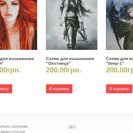
 для вышивания
Схема для вышивания
Схема для 
я”
“Охотница”
“deep-1”
00
грн.
200.00
грн.
200.00
г
рзину
В корзину
В корзину
олько телеграм
24/7
380662376348