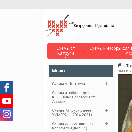
Катрусине Рукоділля
Схемы от
Схемы и наборы для 
Катруси
Ас
›
То
Меню
вышива
Схемы от Катруси
Схемы и наборы для
вышивания бисером от
Ассоль
Схемы Катруси ранее
ХИМЕРА за 2014-2021 г.
Схемы для вышивания
крестиком (новые)