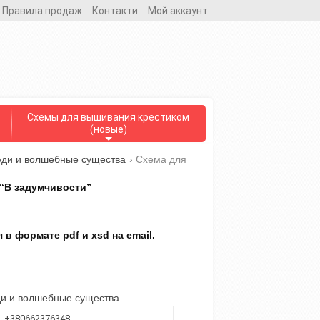
Правила продаж
Контакти
Мой аккаунт
Схемы для вышивания крестиком
(новые)
юди и волшебные существа
›
Схема для
“В задумчивости”
в формате pdf и xsd на email.
ди и волшебные существа
+380662376348