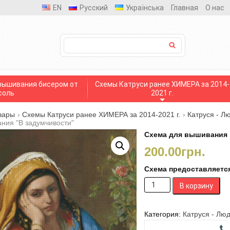
EN
Русский
Українська
Главная
О нас
вышивания бисером от
Схемы Катруси ранее ХИМЕРА за 2014-
соль
2021 г.
вары
›
Схемы Катруси ранее ХИМЕРА за 2014-2021 г.
›
Катруся - Л
ния "В задумчивости"
Схема для вышивания 
200.00
грн.
Схема предоставляется 
Количество
В корзину
товара
Схема
для
Категория:
Катруся - Лю
вышивания