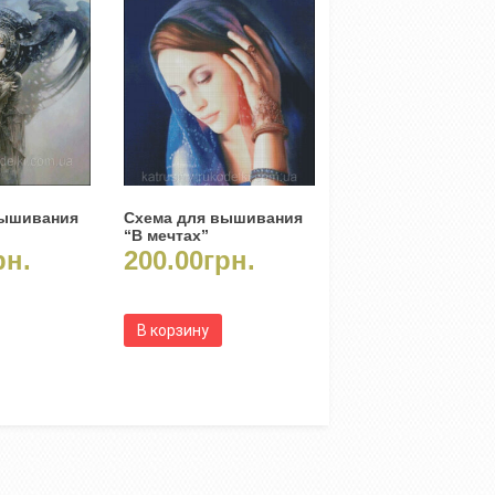
вышивания
Схема для вышивания
“В мечтах”
рн.
200.00
грн.
В корзину