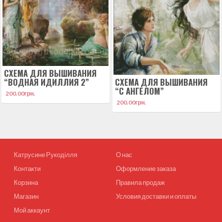
СХЕМА ДЛЯ ВЫШИВАНИЯ
“ВОДНАЯ ИДИЛЛИЯ 2”
СХЕМА ДЛЯ ВЫШИВАНИЯ
“С АНГЕЛОМ”
200.00
грн.
200.00
грн.
Катрусине Рукоділля
О нас
Контакти
Оформление заказа
Корзина
Правила продаж
Магазин
Условия доставки и оплаты
Мой аккаунт