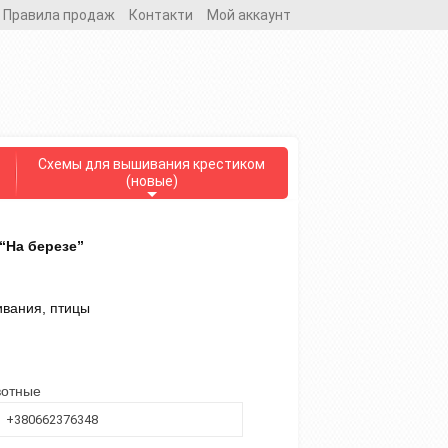
Правила продаж
Контакти
Мой аккаунт
Схемы для вышивания крестиком
(новые)
“На березе”
вания, птицы
вотные
+380662376348