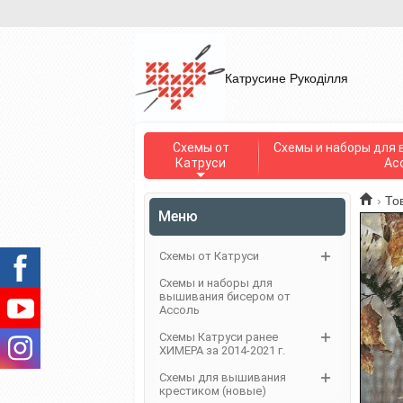
Катрусине Рукоділля
Схемы от
Схемы и наборы для 
Катруси
Ас
›
То
Меню
Схемы от Катруси
Схемы и наборы для
вышивания бисером от
Ассоль
Схемы Катруси ранее
ХИМЕРА за 2014-2021 г.
Схемы для вышивания
крестиком (новые)