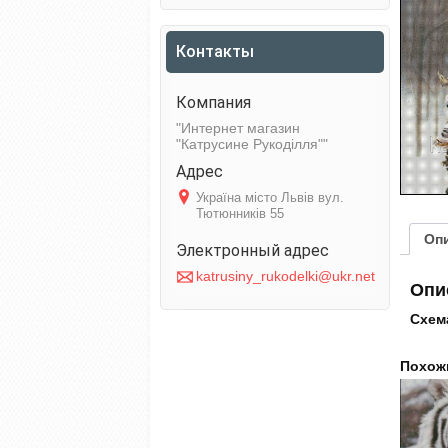
Контакты
Интернет магазин
"Катрусине Рукоділля"
Україна місто Львів вул.
Тютюнників 55
Оп
katrusiny_rukodelki@ukr.net
Опи
Схем
Похож