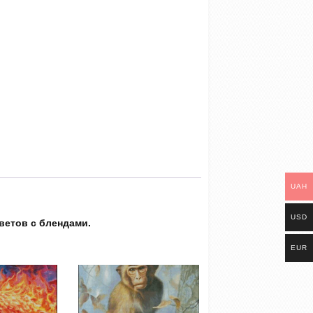
UAH
USD
ветов с блендами.
EUR