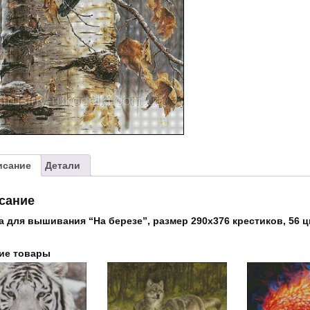
березе"
исание
Детали
сание
а для вышивания “На березе”, размер 290х376 крестиков, 56 ц
ие товары