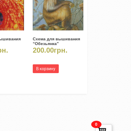
вышивания
Схема для вышивания
“Обезьянка”
рн.
200.00
грн.
В корзину
0