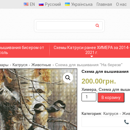
EN
Русский
Українська
Главная
О нас
вышивания бисером от
Схемы Катруси ранее ХИМЕРА за 2014-
соль
2021 г.
вары
›
Катруся - Животные
›
Схема для вышивания "На березе"
Схема для вышивания 
200.00
грн.
Химера, Схема для выши
Количество
В корзину
товара
Схема
для
Категория:
Катруся - Жи
вышивания
"На