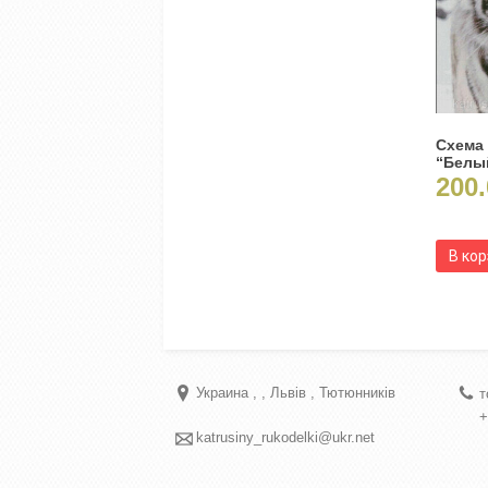
Схема
“Белы
200.
В ко
Украина
Львів
Тютюнників
т
+
katrusiny_rukodelki@ukr.net