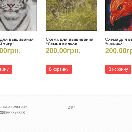
 для вышивания
Схема для вышивания
Схема для 
й тигр”
“Семья волков”
“Феникс”
00
грн.
200.00
грн.
200.00
г
рзину
В корзину
В корзину
олько телеграм
24/7
380662376348