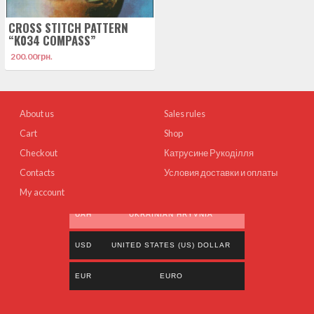
CROSS STITCH PATTERN
“K034 COMPASS”
200.00
грн.
About us
Sales rules
Cart
Shop
Checkout
Катрусине Рукоділля
Contacts
Условия доставки и оплаты
My account
UAH
UKRAINIAN HRYVNIA
USD
UNITED STATES (US) DOLLAR
EUR
EURO