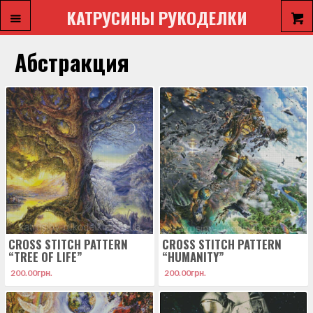
КАТРУСИНЫ РУКОДЕЛКИ
Абстракция
CROSS STITCH PATTERN
CROSS STITCH PATTERN
“TREE OF LIFE”
“HUMANITY”
200.00
грн.
200.00
грн.