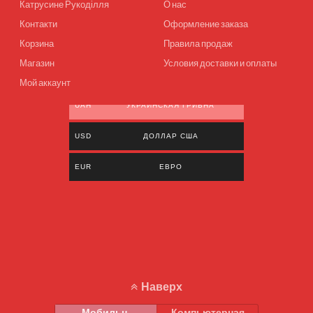
Катрусине Рукоділля
О нас
Контакти
Оформление заказа
Корзина
Правила продаж
Магазин
Условия доставки и оплаты
Мой аккаунт
UAH
УКРАИНСКАЯ ГРИВНА
USD
ДОЛЛАР США
EUR
ЕВРО
Наверх
Мобильн.
Компьютерная